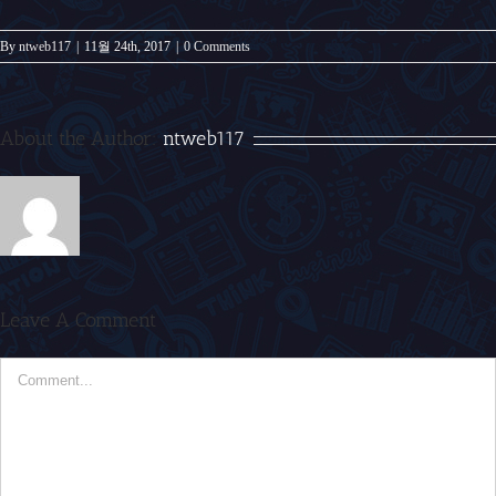
By
ntweb117
|
11월 24th, 2017
|
0 Comments
About the Author:
ntweb117
Leave A Comment
Comment