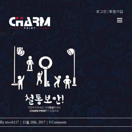
로그인
|
회원가입
ms1_4
By
ntweb117
|
11월 20th, 2017
|
0 Comments