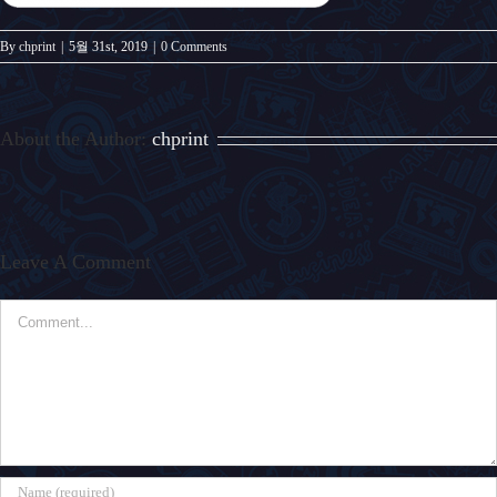
By
chprint
|
5월 31st, 2019
|
0 Comments
About the Author:
chprint
Leave A Comment
Comment