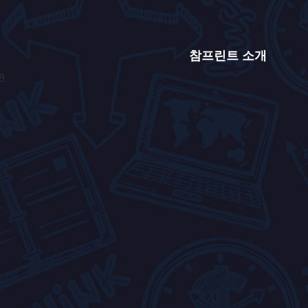
참프린트 소개
8