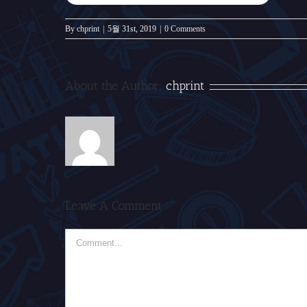
By
chprint
|
5월 31st, 2019
|
0 Comments
About the Author:
chprint
Leave A Comment
Comment