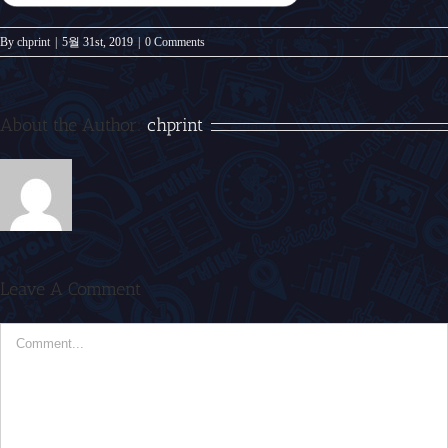
By
chprint
|
5월 31st, 2019
|
0 Comments
About the Author:
chprint
Leave A Comment
Comment