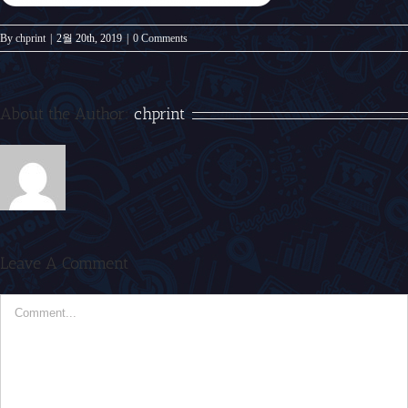
By
chprint
|
2월 20th, 2019
|
0 Comments
About the Author:
chprint
Leave A Comment
Comment