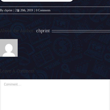
By
chprint
|
2월 20th, 2019
|
0 Comments
About the Author:
chprint
Leave A Comment
Comment